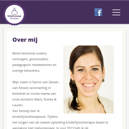
Over mij
Beste kersverse ouders,
verzorgers, grootouders,
pedagogisch medewerkers en
overige bezoekers,
Mijn naam is Sanne van Gessel -
van Kessel, woonachtig in
Kerkdriel en trotse mama van
onze dochters Marit, Esmee &
Lauren.
Van beroep ben ik
kinderfysiotherapeute. Tijdens
het volgen van de master opleiding kinderfysiotherapie kwam ik
aanraking met babymassage. In juni 2013 heb ik de